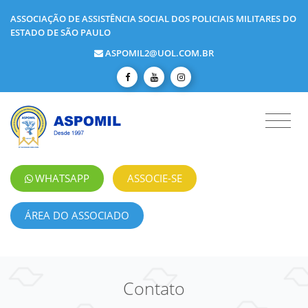
ASSOCIAÇÃO DE ASSISTÊNCIA SOCIAL DOS POLICIAIS MILITARES DO
ESTADO DE SÃO PAULO
ASPOMIL2@UOL.COM.BR
WHATSAPP
ASSOCIE-SE
ÁREA DO ASSOCIADO
Contato