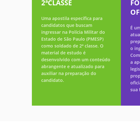
2ªCLASSE
FO
OF
Uma apostila específica para
candidatos que buscam
É um
ingressar na Polícia Militar do
atua
Estado de São Paulo (PMESP)
prep
como soldado de 2ª classe. O
o in
material de estudo é
Com
desenvolvido com um conteúdo
a ap
abrangente e atualizado para
legi
auxiliar na preparação do
prop
candidato.
ofic
sua 