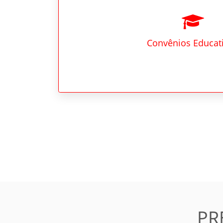
Convênios Educat
Show code
Copy code
PR