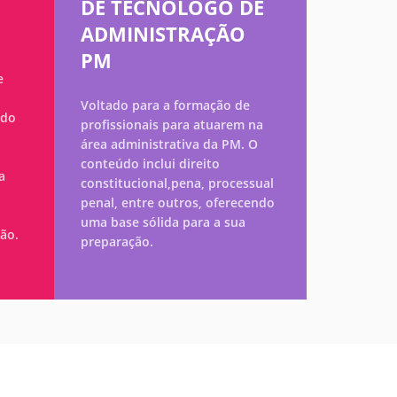
DE TECNÓLOGO DE
ADMINISTRAÇÃO
PM
e
Voltado para a formação de
ndo
profissionais para atuarem na
área administrativa da PM. O
conteúdo inclui direito
a
constitucional,pena, processual
penal, entre outros, oferecendo
uma base sólida para a sua
ão.
preparação.