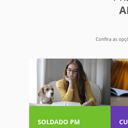
A
Confira as opç
SOLDADO PM
CU